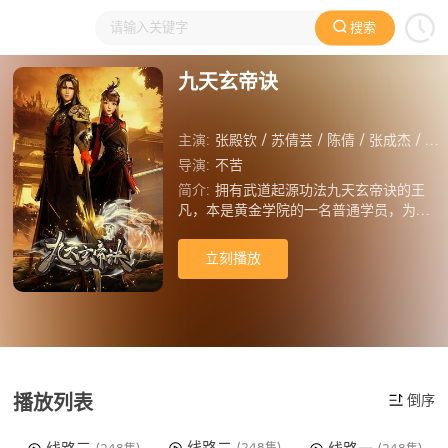
搜索
大家在看
日本动漫
国产动漫
欧美动漫
动漫电影
九天玄帝诀
主演:
张殿钦 / 苏倩芸 / 陈倩 / 张成杰 / 吴浩 / 李丰道 / 蒋华 / 钟宏宇 / 王远基 / 孙科 / 程浩明 / 张艺雯
导演:
不苦
简介:
拥有武道起源功法九天玄帝诀的王
凡，本是黄金学院的一名普通学员，为给
兄长复仇，而戴上了银色虎王面具，从此
世间多出一位威慑天下的银虎王！我叫王
立刻播放
凡，王者的王，平凡的凡。戴上面具，我
是王者银虎王。摘下面具，我是平凡的王
凡。 
播放列表
倒序