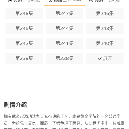
线路二
线路三
线路一
(248集)
(248集)
(248集)
第248集
第247集
第246集
第245集
第244集
第243集
第242集
第241集
第240集
第239集
第238集
展开
剧情介绍
拥有武道起源功法九天玄帝诀的王凡，本是黄金学院的一名普通学
员，为给兄长复仇，而戴上了银色虎王面具，从此世间多出一位威慑