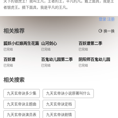
天下的银虎王！我叫王凡，王者的王，平凡的凡。戴上面具，我是王
者银虎王。摘下面具，我是平凡的王凡。
登录
注册
相关推荐
换一换
狐妖小红娘两生花篇
山河剑心
百妖谱第二季
已完结
已完结
已完结
百妖谱
百鬼幼儿园第二季
阴阳师百鬼幼儿园
已完结
已完结
已完结
相关搜索
九天玄帝诀多少集
九天玄帝诀小说原著叫什么
九天玄帝诀主题曲
九天玄帝诀定档
九天玄帝诀演员表
九天玄帝诀剧情