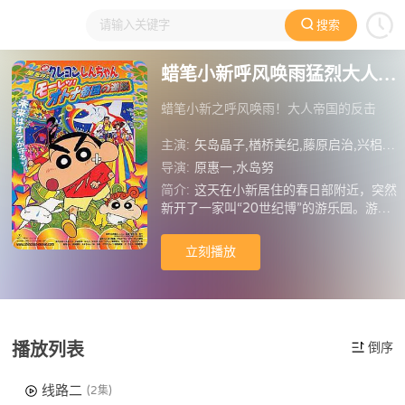
搜索
大家在看
日本动漫
国产动漫
欧美动漫
动漫电影
蜡笔小新呼风唤雨猛烈大人帝国的反击
蜡笔小新之呼风唤雨！大人帝国的反击
主演:
矢岛晶子,楢桥美纪,藤原启治,兴梠里美,真柴摩利,林玉绪,一龙斋贞友,佐藤智惠,小林爱,三田友子,松尾银三,北川智绘,纳谷六朗,泷泽罗子,高田由美,富泽美智惠,三石琴乃,京田尚子,稀代樱子,铃木玲子,玉川纱己子,萩森侚子,大冢智子,茶风林,神奈延年,江川央生,冈野浩介,大西健晴,铃村健一,儿岛千春,池本小百合,宇和川惠美,工藤香子,伊藤健太郎,津嘉山正种,小堺一机,关根勤
导演:
原惠一,水岛努
简介:
这天在小新居住的春日部附近，突然
新开了一家叫“20世纪博”的游乐园。游乐
园里到处播放着从前20世纪的旧的电视节
目和电影，这里，一切都是从前时光的回
立刻播放
放。每一个到了这里的大人，都沉浸在过
去的旧时光里，而对小孩子来说，这些的
东西一点意思都没有。令小新万万想不到
的是，进入了游乐园的爸爸妈妈都不在理
会其他事情，只是一直沉醉在以往的时光
播放列表
倒序
里。城里的大人们都进去了，只剩下了小
孩子！这到底是谁的阴谋，小新他们能否
粉碎这阴谋？
线路二
(2集)