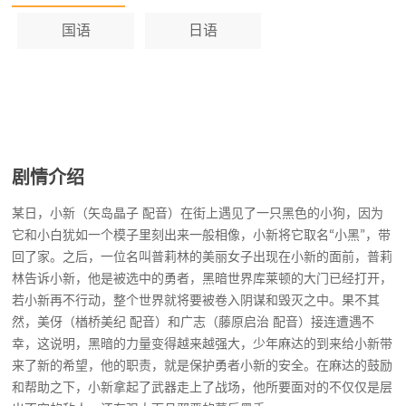
望，他的职责，就是保护勇者小新的安
全。在麻达的鼓励和帮助之下，小新拿起
国语
日语
了武器走上了战场，他所要面对的不仅仅
是层出不穷的敌人，还有强大而且邪恶的
幕后黑手。
剧情介绍
某日，小新（矢岛晶子 配音）在街上遇见了一只黑色的小狗，因为
它和小白犹如一个模子里刻出来一般相像，小新将它取名“小黑”，带
回了家。之后，一位名叫普莉林的美丽女子出现在小新的面前，普莉
林告诉小新，他是被选中的勇者，黑暗世界库莱顿的大门已经打开，
若小新再不行动，整个世界就将要被卷入阴谋和毁灭之中。果不其
然，美伢（楢桥美纪 配音）和广志（藤原启治 配音）接连遭遇不
幸，这说明，黑暗的力量变得越来越强大，少年麻达的到来给小新带
来了新的希望，他的职责，就是保护勇者小新的安全。在麻达的鼓励
和帮助之下，小新拿起了武器走上了战场，他所要面对的不仅仅是层