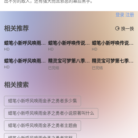
出不穷的敌人，还有强大而且邪恶的幕后黑手。
登录
注册
相关推荐
换一换
蜡笔小新呼风唤雨会唱歌的屁股炸弹
蜡笔小新呼唤传说跳吧朋友
蜡笔小新呼唤传说三分钟嘎巴大进攻
HD
HD
HD
蜡笔小新呼风唤雨夕阳下的春日部男孩
精灵宝可梦第八季XY&amp;Z
精灵宝可梦第七季XY2
HD
已完结
已完结
相关搜索
蜡笔小新呼风唤雨金矛之勇者多少集
蜡笔小新呼风唤雨金矛之勇者小说原著叫什么
蜡笔小新呼风唤雨金矛之勇者主题曲