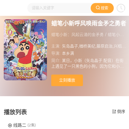
搜索
大家在看
日本动漫
国产动漫
欧美动漫
动漫电影
蜡笔小新呼风唤雨金矛之勇者
蜡笔小新：风起云涌的金矛勇 / 蜡笔小新剧场版16 / Kureyon Shin-chan: Chô arashi wo yobu kinpoko no yûsha
主演:
矢岛晶子,楢桥美纪,藤原启治,兴梠里美,真柴摩利,堀江由衣,林玉绪,一龙斋贞友,佐藤智惠,纳谷六朗,高田由美,富泽美智惠,宫本充,佐久间玲,本田贵子,玄田哲章,小樱悦子,饭塚昭三,茶风林,乡里大辅,大西健晴,间宫胡桃,金田朋子,银河万丈,屋良有作
导演:
本乡满
简介:
某日，小新（矢岛晶子 配音）在街
上遇见了一只黑色的小狗，因为它和小白
犹如一个模子里刻出来一般相像，小新将
它取名“小黑”，带回了家。之后，一位名
立刻播放
叫普莉林的美丽女子出现在小新的面前，
普莉林告诉小新，他是被选中的勇者，黑
暗世界库莱顿的大门已经打开，若小新再
不行动，整个世界就将要被卷入阴谋和毁
灭之中。果不其然，美伢（楢桥美纪 配
播放列表
倒序
音）和广志（藤原启治 配音）接连遭遇不
幸，这说明，黑暗的力量变得越来越强
大，少年麻达的到来给小新带来了新的希
线路二
(2集)