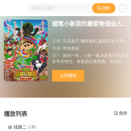
搜索
大家在看
日本动漫
国产动漫
欧美动漫
动漫电影
蜡笔小新我的搬家物语仙人掌大袭击
主演:
矢岛晶子,楢桥美纪,藤原启治,兴梠里美,真柴摩利,林玉绪,一龙斋贞友,佐藤智惠,纳谷六朗,七绪春日,富泽美智惠,三石琴乃,玉川纱己子,铃木玲子,高山南,根谷美智子,伊藤静,阪口大助,大本真基子,大友龙三郎,上田祐司,胜杏里,宫泽正,木村雅史,伊东美弥子,指原莉乃,坂本真绫,浪川大辅,堀内贤雄,平田广明
导演:
桥本昌和
简介:
新的一年，小新一家决定离开生活了
多年的地方，举家前往墨西哥。在新的国
度，小新一家遇到了很多新奇的人和事，
同时也遭遇到了仙人掌怪物的袭击，小新
立刻播放
不得不肩负起了保卫家人的重担。
播放列表
倒序
线路二
(2集)