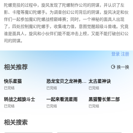
陀螺竞技的过程中，旋风发现了陀螺制作公司的阴谋，并认识了左
影、卡隆等魔幻陀螺手。为调查创幻公司背后的阴谋，旋风决定和伙
伴们一起参加魔幻陀螺战榜巅峰赛；同时，一个神秘的面具人出现
了，四处控制魔幻陀螺手，收集魂力值，意图觉醒超级斗兽魂。究竟
谁是面具人，旋风和小伙伴们能不能冲击上榜，又能不能打破创幻公
司的阴谋。
登录
注册
相关推荐
换一换
快乐星猫
恐龙宝贝之龙神勇士3
太古星神诀
已完结
已完结
已完结
转战之超旋斗士
一起来看流星雨
黑猫警长第二部
已完结
已完结
已完结
相关搜索