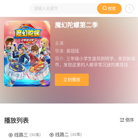
搜索
大家在看
日本动漫
国产动漫
欧美动漫
动漫电影
魔幻陀螺第二季
主演:
导演:
吴冠廷
简介:
三年级小学生旋风刚转学，来到新城
市，发现这里的人都非常沉迷陀螺竞技，
并人手都有名为斗魂仪的陀螺竞技系统。
有一天，旋风意外得到了一个魔幻陀螺，
立刻播放
并发现了其中有生命的斗兽魂焰天火龙
王。在陀螺竞技的过程中，旋风发现了陀
螺制作公司的阴谋，并认识了左影、卡隆
等魔幻陀螺手。为调查创幻公司背后的阴
谋，旋风决定和伙伴们一起参加魔幻陀螺
战榜巅峰赛；同时，一个神秘的面具人出
播放列表
倒序
现了，四处控制魔幻陀螺手，收集魂力
值，意图觉醒超级斗兽魂。究竟谁是面具
人，旋风和小伙伴们能不能冲击上榜，又
线路二
线路三
(30集)
(30集)