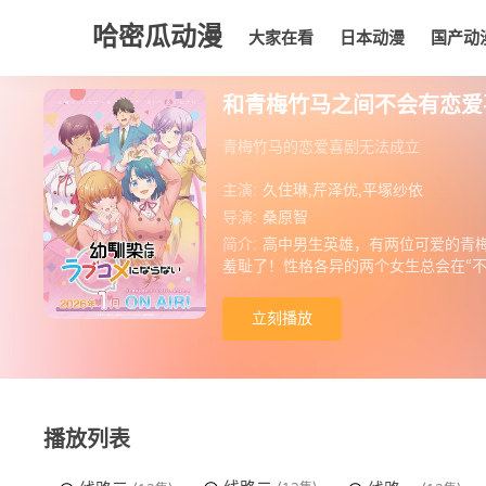
哈密瓜动漫
大家在看
日本动漫
国产动
大家在看
日本动漫
国产动漫
欧美动漫
动漫
和青梅竹马之间不会有恋爱
青梅竹马的恋爱喜剧无法成立
主演:
久住琳,芹泽优,平塚纱依
导演:
桑原智
简介:
高中男生英雄，有两位可爱的青
羞耻了！性格各异的两个女生总会在“
剧♡
立刻播放
播放列表