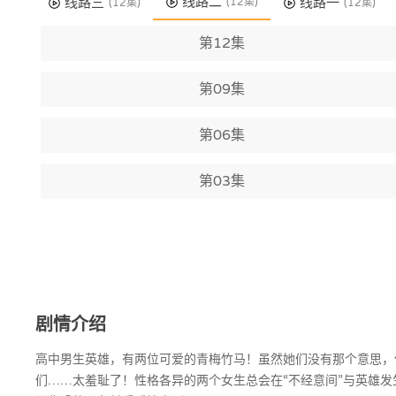
线路二
线路三
线路一
(12集)
(12集)
(12集)
第12集
第09集
第06集
第03集
剧情介绍
高中男生英雄，有两位可爱的青梅竹马！虽然她们没有那个意思，
们……太羞耻了！性格各异的两个女生总会在“不经意间”与英雄发