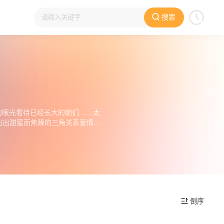
搜索
的眼光看待已经长大的她们……太
出出甜蜜而焦躁的三角关系爱情喜
倒序