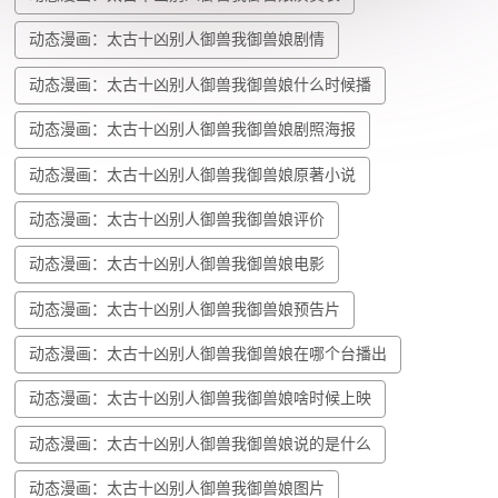
动态漫画：太古十凶别人御兽我御兽娘剧情
动态漫画：太古十凶别人御兽我御兽娘什么时候播
动态漫画：太古十凶别人御兽我御兽娘剧照海报
动态漫画：太古十凶别人御兽我御兽娘原著小说
动态漫画：太古十凶别人御兽我御兽娘评价
动态漫画：太古十凶别人御兽我御兽娘电影
动态漫画：太古十凶别人御兽我御兽娘预告片
动态漫画：太古十凶别人御兽我御兽娘在哪个台播出
动态漫画：太古十凶别人御兽我御兽娘啥时候上映
动态漫画：太古十凶别人御兽我御兽娘说的是什么
动态漫画：太古十凶别人御兽我御兽娘图片