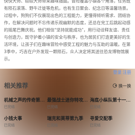
快快大师、硕硕大师带来趣味插曲。冒险覆盖小镇各个角落，任务既
有陨石滚落、野牛迁徙等危机，也有生日聚会、纪念日等温馨场景。
过程中，狗狗们不仅展现出色的工程能力，更懂得倾听需求、团结协
作，在解决问题时不忘传递乐观幽默的态度，还总在完工后跳起动感
的摇尾巴舞庆祝。他们相信“坚持就能成功”，用行动诠释友谊、责任
与创造力，既守护着小镇的安全与秩序，也为居民们打造更美好的生
活环境，让孩子们在趣味冒险中感受工程的魅力与互助的温暖。在第
3季中，巧吉在户外发现一颗陨石，众人决定将其送往恐龙博物馆展
示。
登录
注册
相关推荐
换一换
机械之声的传奇第四季
最强战士迷你特攻队英雄的诞生
海底小纵队第十一季国语版
已完结
已完结
已完结
小钱大事
瑞克和莫蒂第九季
寻爱交配季
已完结
已完结
已完结