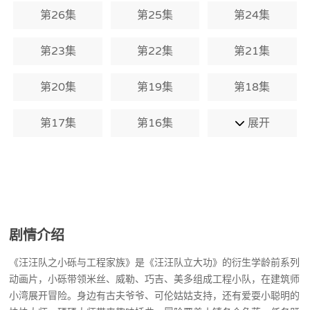
动诠释友谊、责任与创造力，既守护着小
第26集
第25集
第24集
镇的安全与秩序，也为居民们打造更美好
的生活环境，让孩子们在趣味冒险中感受
工程的魅力与互助的温暖。在第3季中，巧
第23集
第22集
第21集
吉在户外发现一颗陨石，众人决定将其送
往恐龙博物馆展示。
第20集
第19集
第18集
第17集
第16集
展开
剧情介绍
《汪汪队之小砾与工程家族》是《汪汪队立大功》的衍生学龄前系列
动画片，小砾带领米丝、威勒、巧吉、美多组成工程小队，在建筑师
小湾展开冒险。身边有古夫爷爷、可伦姑姑支持，还有爱耍小聪明的