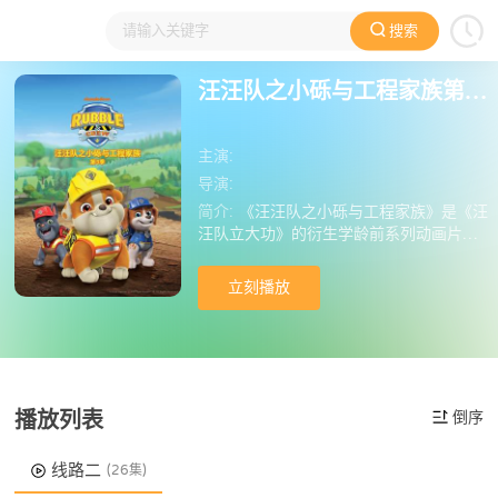
搜索
大家在看
日本动漫
国产动漫
欧美动漫
动漫电影
汪汪队之小砾与工程家族第三季国语版
主演:
导演:
简介:
《汪汪队之小砾与工程家族》是《汪
汪队立大功》的衍生学龄前系列动画片，
小砾带领米丝、威勒、巧吉、美多组成工
程小队，在建筑师小湾展开冒险。身边有
立刻播放
古夫爷爷、可伦姑姑支持，还有爱耍小聪
明的快快大师、硕硕大师带来趣味插曲。
冒险覆盖小镇各个角落，任务既有陨石滚
落、野牛迁徙等危机，也有生日聚会、纪
念日等温馨场景。过程中，狗狗们不仅展
现出色的工程能力，更懂得倾听需求、团
播放列表
倒序
结协作，在解决问题时不忘传递乐观幽默
的态度，还总在完工后跳起动感的摇尾巴
线路二
(26集)
舞庆祝。他们相信“坚持就能成功”，用行