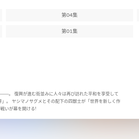
第04集
第01集
月――。 復興が進む街並みに人々は再び訪れた平和を享受して
界」。 ヤシマノサグメとその配下の四獣士が「世界を新しく作
戦いが幕を開ける!