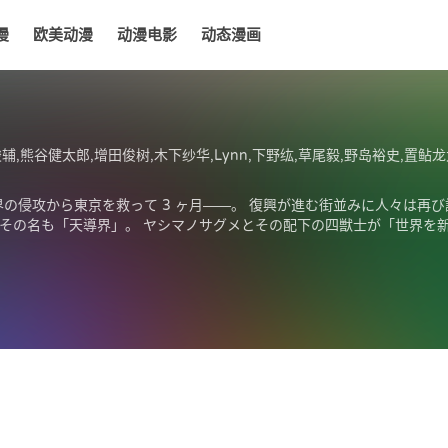
漫
欧美动漫
动漫电影
动态漫画
电影
动态漫画
Lynn,下野纮,草尾毅,野岛裕史,置鲇龙太郎,佐佐木望,西村朋纮,小西克幸,佐藤拓也,鸟海浩辅,寺岛拓笃,杉田智和,天崎滉平,铃村健一,泽城千春,竹内良太
の侵攻から東京を救って 3 ヶ月――。 復興が進む街並みに人々は再び
 その名も「天導界」。 ヤシマノサグメとその配下の四獣士が「世界を
な戦いが幕を開ける!