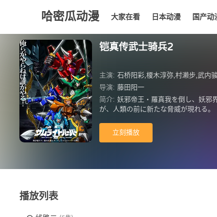
哈密瓜动漫
大家在看
日本动漫
国产动
大家在看
日本动漫
国产动漫
欧美动漫
动漫
铠真传武士骑兵2
主演:
石桥阳彩,榎木淳弥,村濑步,武内骏辅,熊谷健太郎,增田俊树,木下纱华,
导演:
藤田阳一
简介:
妖邪帝王・羅真我を倒し、妖邪界
が、人類の前に新たな脅威が現れる。
開始する。 サムライトルーパーの新た
立刻播放
播放列表