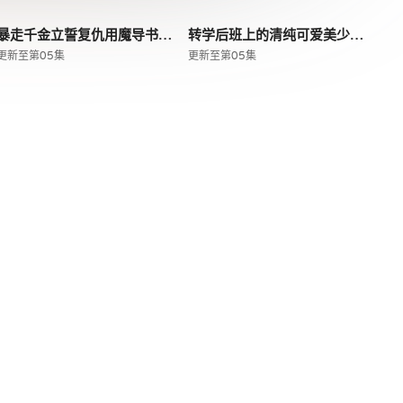
暴走千金立誓复仇用魔导书之力碾碎祖国
转学后班上的清纯可爱美少女竟是小时候玩在一起的哥儿们
更新至第05集
更新至第05集