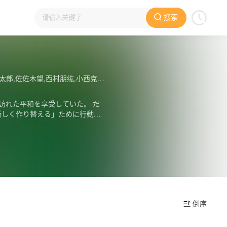
搜索
,远藤大智,熊谷俊辉,坂本真绫,子安武人,前野智昭,远藤绫,白熊宽嗣
訪れた平和を享受していた。 だ
新しく作り替える」ために行動を
倒序