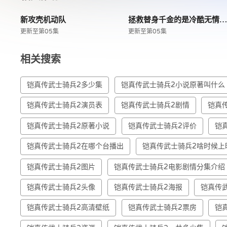
新攻壳机动队
拯救替身千金的是冷酷无情冰之王子的
更新至第05集
更新至第05集
相关搜索
铠真传武士骑兵2多少集
铠真传武士骑兵2小说原著叫什么
铠真传武士骑兵2演员表
铠真传武士骑兵2剧情
铠真
铠真传武士骑兵2原著小说
铠真传武士骑兵2评价
铠
铠真传武士骑兵2在哪个台播出
铠真传武士骑兵2啥时候上
铠真传武士骑兵2图片
铠真传武士骑兵2电影剧情分集介绍
铠真传武士骑兵2头像
铠真传武士骑兵2海报
铠真传
铠真传武士骑兵2高清壁纸
铠真传武士骑兵2票房
铠