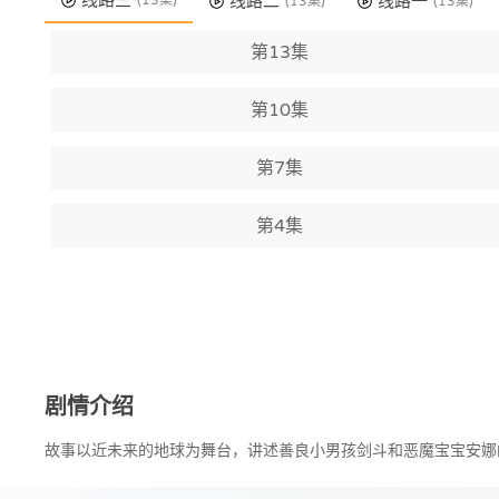
线路三
线路二
线路一
(13集)
(13集)
(13集)
第13集
第10集
第7集
第4集
剧情介绍
故事以近未来的地球为舞台，讲述善良小男孩剑斗和恶魔宝宝安娜