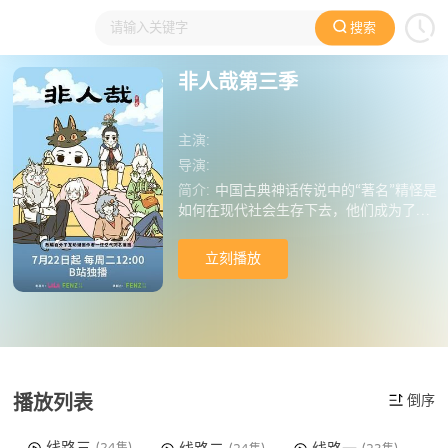
搜索
大家在看
日本动漫
国产动漫
欧美动漫
动漫电影
非人哉第三季
主演:
导演:
简介:
中国古典神话传说中的“著名”精怪是
如何在现代社会生存下去，他们成为了我
们身边有着神仙特色的宅女、暖男、上班
族、犬系男友，他们上演着生活中搞笑而
立刻播放
怪诞的小故事，关乎快乐、关乎友情，在
我们平凡、忙碌的日常构建了不可思议的
二次元神仙幻境。
播放列表
倒序