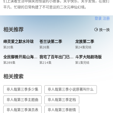
们上演着生活中搞笑而怪诞的小故事，关乎快乐、关乎友情，在我们
平凡、忙碌的日常构建了不可思议的二次元神仙幻境。
登录
注册
相关推荐
换一换
缔灵爱之默水玲珑
苍兰诀第二季
龙族第二季
第20集
第26集
第24集完结
全民御兽开局山海经我横扫全球
我宅了百年出门已无敌
斗罗大陆剧场版
第289集
第214集
第1集完结
相关搜索
非人哉第三季多少集
非人哉第三季小说原著叫什么
非人哉第三季主题曲
非人哉第三季定档
非人哉第三季演员表
非人哉第三季剧情