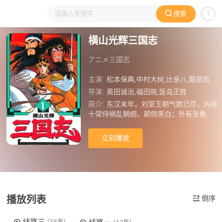
搜索
大家在看
日本动漫
国产动漫
欧美动漫
动漫电影
横山光辉三国志
アニメ三国志
主演:
松本保典,中村大树,辻亲八,藤原启治,飞田展男,速水奖,小杉十郎太,石冢运升,大友龙三郎,矢尾一树,森川智之,绿川光,辻谷耕史,冈和男,喜多川拓郎
导演:
奥田诚治,福田皖,饭岛正胜
简介:
东汉末年，刘室王朝气数已尽，内有
十常侍祸乱朝纲，颠倒黑白；外有张角兄
弟扯起“苍天已死，黄巾当立，岁在甲子，
天下大吉”的叛旗；更有一代权臣董卓只手
立刻播放
遮天，引起各地豪杰的不满，交替上演群
雄逐鹿的大戏。在此期间，汉室宗亲中山
靖王之后刘备玄德（中村大树 配音）结识
了张飞翼德（藤原启治 配音）和关羽云长
（辻親八 配音），三人相见恨晚，在桃园
结为兄弟。三兄弟以平定黄巾军起家，逐
播放列表
倒序
渐成为裂土称霸的一方枭雄。在之后的漫
长岁月里，袁术、袁绍、曹操、孙策、孙