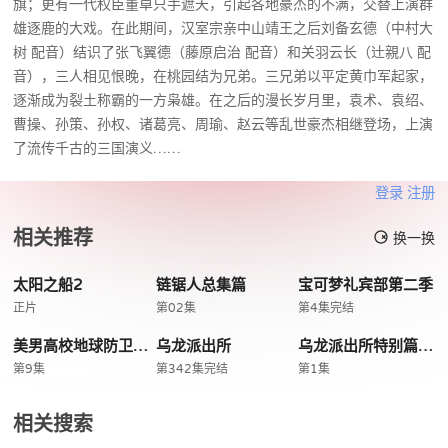
旗；更有一代权臣董卓只手遮天，引起各地豪杰的不满，交替上演群
雄逐鹿的大戏。在此期间，汉室宗亲中山靖王之后刘备玄德（中村大
树 配音）结识了张飞翼德（藤原启治 配音）和关羽云长（辻親八 配
音），三人相见恨晚，在桃园结为兄弟。三兄弟以平定黄巾军起家，
逐渐成为裂土称霸的一方枭雄。在之后的漫长岁月里，袁术、袁绍、
曹操、孙策、孙权、诸葛亮、周瑜、赵云等乱世豪杰相继登场，上演
了流传千古的三国演义……
登录
注册
相关推荐
换一换
太阳之船2
链锯人总集篇
宝可梦礼宾部第二季
正片
第02集
第4集完结
美男高校地球防卫部ETERNALLOVE
乌龙派出所
乌龙派出所特别篇2016THEFINAL两津勘吉最后的一天
第9集
第342集完结
第1集
相关搜索