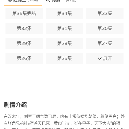
线路三
线路一
(35集)
权、诸葛亮、周瑜、赵云等乱世豪杰相继
(47集)
登场，上演了流传千古的三国演义……
第35集完结
第34集
第33集
第32集
第31集
第30集
第29集
第28集
第27集
第26集
第25集
展开
剧情介绍
东汉末年，刘室王朝气数已尽，内有十常侍祸乱朝纲，颠倒黑白；外
有张角兄弟扯起“苍天已死，黄巾当立，岁在甲子，天下大吉”的叛