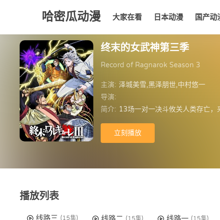
哈密瓜动漫
大家在看
日本动漫
国产动
大家在看
日本动漫
国产动漫
欧美动漫
动漫
终末的女武神第三季
Record of Ragnarok Season 3
主演:
泽城美雪,黑泽朋世,中村悠一
导演:
简介:
13场一对一决斗攸关人类存亡
立刻播放
播放列表
线路三
线路二
线路一
(15集)
(15集)
(15集)