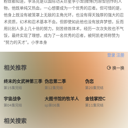
粉丝都知道，李洛克是以国际功夫巨星李小龙(微博)为原型创作的人
物，他既单纯又热血，一心想要成为一个优秀的忍者。但可惜的是，
他身上既没有被笼罩上无敌的主角光环，也没有得天独厚的强大的忍
术资质，幻术和忍术基本不会。但即使如此他也没有放弃梦想，反而
用比别人多上几十倍的努力，刻苦修炼体术，经历一次次失败也不气
馁，最终实现了理想，成为了一名优秀的忍者，被阿凯老师称赞为
“努力的天才”。小李本身
登录
注册
相关推荐
换一换
终末的女武神第三季
伪恋第二季
伪恋
第15集完结
第12集完结
第20集完结
宇宙战争
大图书馆的牧羊人
金钱掌控C
第04集完结
sp第06集
第11集完结
相关搜索