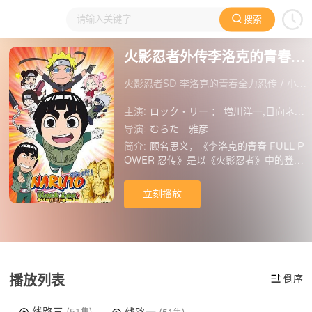
搜索
大家在看
日本动漫
国产动漫
欧美动漫
动漫电影
火影忍者外传李洛克的青春FULLPOWER忍传
火影忍者SD 李洛克的青春全力忍传 / 小李忍传
主演:
ロック・リー ： 増川洋一,日向ネジ ： 遠近孝一,テンテン ： 田村ゆかり
导演:
むらた 雅彦
简介:
顾名思义，《李洛克的青春 FULL P
OWER 忍传》是以《火影忍者》中的登场
人物李洛克为主人公的派生漫画。熟悉
《火影忍者》的粉丝都知道，李洛克是以
立刻播放
国际功夫巨星李小龙(微博)为原型创作的人
物，他既单纯又热血，一心想要成为一个
优秀的忍者。但可惜的是，他身上既没有
被笼罩上无敌的主角光环，也没有得天独
厚的强大的忍术资质，幻术和忍术基本不
会。但即使如此他也没有放弃梦想，反而
播放列表
倒序
用比别人多上几十倍的努力，刻苦修炼体
术，经历一次次失败也不气馁，最终实现