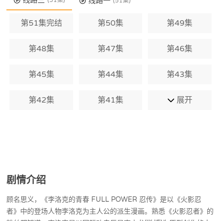
线路三
线路一
(51集)
了理想，成为了一名优秀的忍者，被阿凯
(51集)
老师称赞为“努力的天才”。小李本身
第51集完结
第50集
第49集
第48集
第47集
第46集
第45集
第44集
第43集
第42集
第41集
展开
剧情介绍
顾名思义，《李洛克的青春 FULL POWER 忍传》是以《火影忍
者》中的登场人物李洛克为主人公的派生漫画。熟悉《火影忍者》的