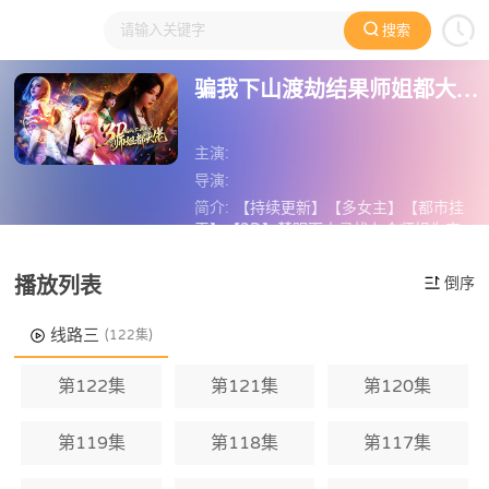
搜索
大家在看
日本动漫
国产动漫
欧美动漫
动漫电影
​骗我下山渡劫结果师姐都大佬？
主演:
导演:
简介:
【持续更新】【多女主】【都市挂
王】【3D】楚明下山寻找七个师姐为宗门
开枝散叶，带着一身外挂初入都市，在一
众绝色师姐的宠溺下，施医术，惩恶徒，
立刻播放
播放列表
倒序
寻宝物，救危机，开启了自己的天秀人
生。
线路三
(122集)
第122集
第121集
第120集
第119集
第118集
第117集