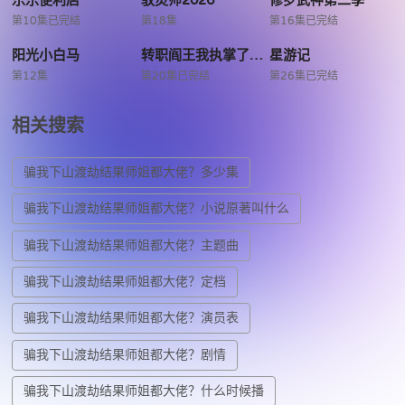
乐乐便利店
驭灵师2026
修罗武神第二季
第10集已完结
第18集
第16集已完结
阳光小白马
转职阎王我执掌了生死簿2026
星游记
第12集
第20集已完结
第26集已完结
相关搜索
​骗我下山渡劫结果师姐都大佬？多少集
​骗我下山渡劫结果师姐都大佬？小说原著叫什么
​骗我下山渡劫结果师姐都大佬？主题曲
​骗我下山渡劫结果师姐都大佬？定档
​骗我下山渡劫结果师姐都大佬？演员表
​骗我下山渡劫结果师姐都大佬？剧情
​骗我下山渡劫结果师姐都大佬？什么时候播