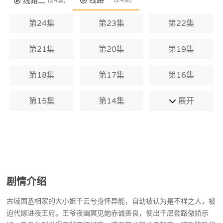
线路一
线路二
(24集)
(24集)
第24集
第23集
第22集
第21集
第20集
第19集
第18集
第17集
第16集
第15集
第14集
展开
剧情介绍
古域国丞相家的大小姐千云兮身怀异能，自幼被认为是不祥之人，被
迫代嫁进夜王府。王爷夜幽冥见她赤诚善良，使出千层套路傲娇示