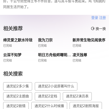
好，千云兮则觉得王爷不怀好意，遂与其斗智斗勇起来。鸡飞狗跳的
同居生活开始了。
登录
注册
相关推荐
换一换
缔灵爱之默水玲珑
我为刀宗
新异常生物见闻录序
已完结
已完结
已完结
云深不知梦
明日方舟焰烬曙明日语版
凌天独尊
已完结
已完结
已完结
相关搜索
通灵妃2多少集
通灵妃2小说原著叫什么
通灵妃2主题曲
通灵妃2定档
通灵妃2演员表
通灵妃2剧情
通灵妃2什么时候播
通灵妃2剧照海报