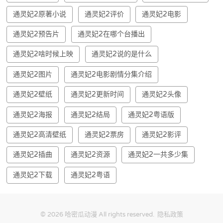
通灵妃2原著小说
通灵妃2评价
通灵妃2电影
通灵妃2预告片
通灵妃2在哪个台播出
通灵妃2啥时候上映
通灵妃2说的是什么
通灵妃2图片
通灵妃2电影剧情分集介绍
通灵妃2壁纸
通灵妃2更新时间
通灵妃2头像
通灵妃2海报
通灵妃2结局
通灵妃2粤语版
通灵妃2高清壁纸
通灵妃2票房
通灵妃2影评
通灵妃2插曲
通灵妃2资源
通灵妃2一共多少集
通灵妃2下载
通灵妃2粤语
© 2026
哈密瓜动漫
All rights reserved.
隐私政策