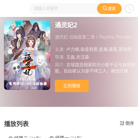
搜索
大家在看
日本动漫
国产动漫
欧美动漫
动漫电影
通灵妃2
通灵妃 动画版第二季 / Psychic Princess 2
主演:
卢力峰,染音若蔡,星潮,唐策,郭浩然,金船,范馨源,王辅平,江月,赵袭,朱祎,万纯,赵秋融,李沁纹,朱婧,林强,王聪,孙鹏,贺文潇,刘琮,路扬,李昊甲,薄棠,刘彦汐
导演:
王淼,衣汉森
简介:
古域国丞相家的大小姐千云兮身怀异
能，自幼被认为是不祥之人，被迫代嫁进
夜王府。王爷夜幽冥见她赤诚善良，使出
千层套路傲娇示好，千云兮则觉得王爷不
立刻播放
怀好意，遂与其斗智斗勇起来。鸡飞狗跳
的同居生活开始了。
播放列表
倒序