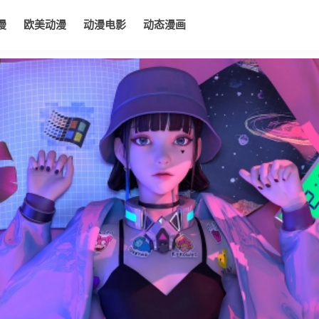
漫
欧美动漫
动漫电影
动态漫画
电影
动态漫画