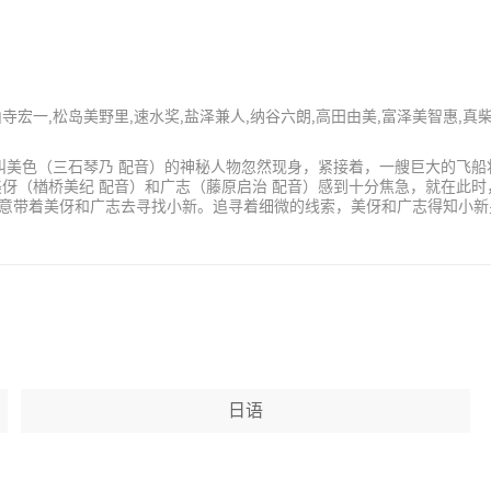
山寺宏一,松岛美野里,速水奖,盐泽兼人,纳谷六朗,高田由美,富泽美智惠,真
叫美色（三石琴乃 配音）的神秘人物忽然现身，紧接着，一艘巨大的飞船
伢（楢桥美纪 配音）和广志（藤原启治 配音）感到十分焦急，就在此时
意带着美伢和广志去寻找小新。追寻着细微的线索，美伢和广志得知小新
日语