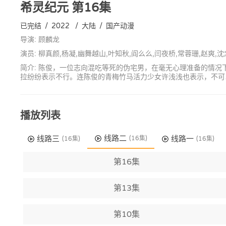
希灵纪元
第16集
已完结
/
2022
/
大陆
/
国产动漫
导演: 顾麟龙
演员: 柳真颜,杨凝,幽舞越山,叶知秋,阎么么,闫夜桥,常蓉珊,赵爽,
简介: 陈俊，一位志向混吃等死的伪宅男，在毫无心理准备的情
拉纷纷表示不行。连陈俊的青梅竹马活力少女许浅浅也表示，不可
播放列表
线路二
线路三
线路一
(16集)
(16集)
(16集)
第16集
第13集
第10集