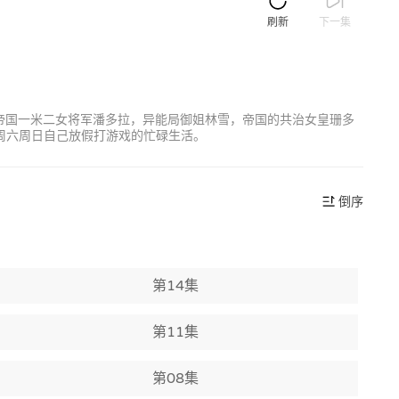
刷新
下一集
帝国一米二女将军潘多拉，异能局御姐林雪，帝国的共治女皇珊多
周六周日自己放假打游戏的忙碌生活。
倒序
第14集
第11集
第08集