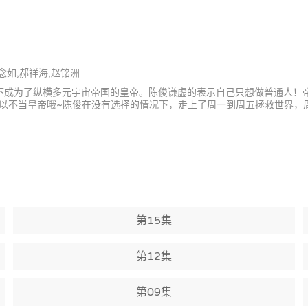
沈念如,郝祥海,赵铭洲
况下成为了纵横多元宇宙帝国的皇帝。陈俊谦虚的表示自己只想做普通人！
以不当皇帝哦~陈俊在没有选择的情况下，走上了周一到周五拯救世界，
第15集
第12集
第09集