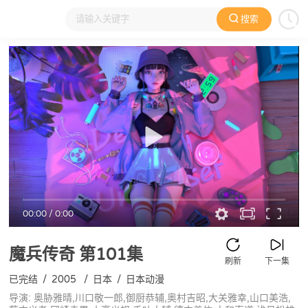
搜索
大家在看
日本动漫
国产动漫
欧美动漫
动漫电影
00:00
/
0:00
魔兵传奇
第101集
刷新
下一集
已完结
/
2005
/
日本
/
日本动漫
导演: 奥胁雅晴,川口敬一郎,御厨恭辅,奥村吉昭,大关雅幸,山口美浩,