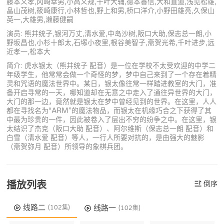
藤本义孝,冈崎幸男,小高义规,千叶大辅,德本善信,大和直道,浅见松雄,
畠山茂树,筱崎康行,小林哲也,野上和男,桥口洋介,小野田雄亮,久保山
英一,大雄男,濑藤健嗣
演员: 熊井统子,银河万丈,清水爱,中岛沙树,阪口大助,保志总一朗,小
野坂昌也,小杉十郎太,石塚小夜里,根谷美智子,斋贺光希,千叶进步,远
近孝一,松本大
简介: 虎水银太（熊井统子 配音）是一位在学校不太受欢迎的中学二
年级学生，他常常会做一个奇怪的梦，梦中自己来到了一个存在着精
灵和咒语的魔法世界中。某日，银太像往常一样踏进教室的大门，准
备开启寻常的一天，哪知道却在无意之中走入了通往异世界的大门，
大门的那一边，竟然就是银太在梦中曾经见到的世界。在这里，人人
都在寻找名为“ARM”的魔法物品，而银太在机缘巧合之下获得了其
中最为珍贵的一件，因此被卷入了层出不穷的纷争之中。在这里，银
太结识了杰克（阪口大助 配音）、阿尔维斯（保志总一朗 配音）和
白雪（清水爱 配音）等人，一行人所要对抗的，是由强大的魅影
（斋贺弥月 配音）所领导的象棋兵团。
播放列表
倒序
线路二
线路一
(102集)
(102集)