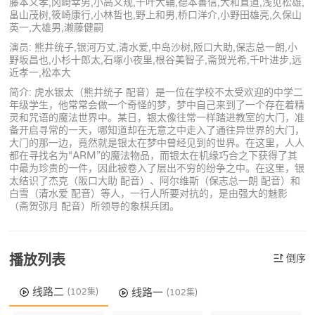
藤本义孝,冈崎幸男,小高义规,千叶大辅,德本善信,大和直道,浅见松雄,
畠山茂树,筱崎康行,小林哲也,野上和男,桥口洋介,小野田雄亮,久保山
英一,大雄男,濑藤健嗣
演员: 熊井统子,银河万丈,清水爱,中岛沙树,阪口大助,保志总一朗,小
野坂昌也,小杉十郎太,石塚小夜里,根谷美智子,斋贺光希,千叶进步,远
近孝一,松本大
简介: 虎水银太（熊井统子 配音）是一位在学校不太受欢迎的中学二
年级学生，他常常会做一个奇怪的梦，梦中自己来到了一个存在着精
灵和咒语的魔法世界中。某日，银太像往常一样踏进教室的大门，准
备开启寻常的一天，哪知道却在无意之中走入了通往异世界的大门，
大门的那一边，竟然就是银太在梦中曾经见到的世界。在这里，人人
都在寻找名为“ARM”的魔法物品，而银太在机缘巧合之下获得了其
中最为珍贵的一件，因此被卷入了层出不穷的纷争之中。在这里，银
太结识了杰克（阪口大助 配音）、阿尔维斯（保志总一朗 配音）和
白雪（清水爱 配音）等人，一行人所要对抗的，是由强大的魅影
（斋贺弥月 配音）所领导的象棋兵团。
播放列表
倒序
线路二
线路一
(102集)
(102集)