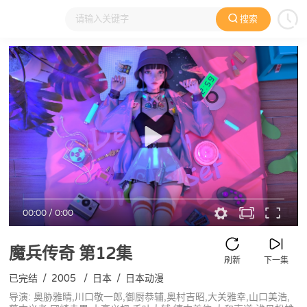
搜索
大家在看
日本动漫
国产动漫
欧美动漫
动漫电影
00:00
/
0:00
魔兵传奇
第12集
刷新
下一集
已完结
/
2005
/
日本
/
日本动漫
导演: 奥胁雅晴,川口敬一郎,御厨恭辅,奥村吉昭,大关雅幸,山口美浩,