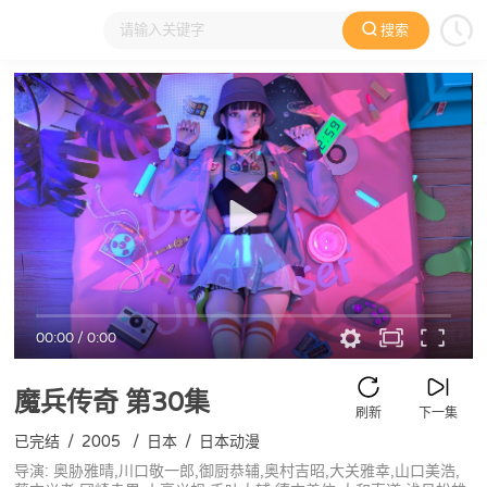
搜索
大家在看
日本动漫
国产动漫
欧美动漫
动漫电影
00:00
/
0:00
魔兵传奇
第30集
刷新
下一集
已完结
/
2005
/
日本
/
日本动漫
导演: 奥胁雅晴,川口敬一郎,御厨恭辅,奥村吉昭,大关雅幸,山口美浩,