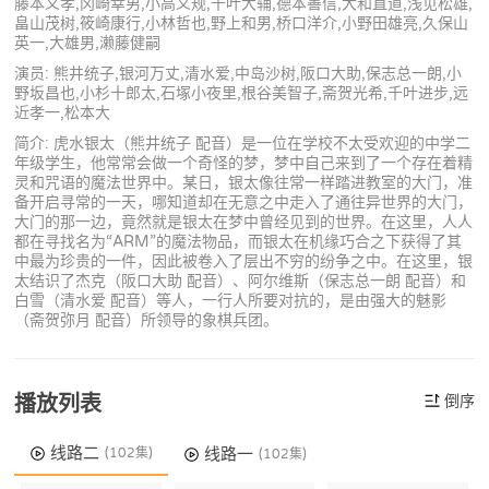
藤本义孝,冈崎幸男,小高义规,千叶大辅,德本善信,大和直道,浅见松雄,
畠山茂树,筱崎康行,小林哲也,野上和男,桥口洋介,小野田雄亮,久保山
英一,大雄男,濑藤健嗣
演员: 熊井统子,银河万丈,清水爱,中岛沙树,阪口大助,保志总一朗,小
野坂昌也,小杉十郎太,石塚小夜里,根谷美智子,斋贺光希,千叶进步,远
近孝一,松本大
简介: 虎水银太（熊井统子 配音）是一位在学校不太受欢迎的中学二
年级学生，他常常会做一个奇怪的梦，梦中自己来到了一个存在着精
灵和咒语的魔法世界中。某日，银太像往常一样踏进教室的大门，准
备开启寻常的一天，哪知道却在无意之中走入了通往异世界的大门，
大门的那一边，竟然就是银太在梦中曾经见到的世界。在这里，人人
都在寻找名为“ARM”的魔法物品，而银太在机缘巧合之下获得了其
中最为珍贵的一件，因此被卷入了层出不穷的纷争之中。在这里，银
太结识了杰克（阪口大助 配音）、阿尔维斯（保志总一朗 配音）和
白雪（清水爱 配音）等人，一行人所要对抗的，是由强大的魅影
（斋贺弥月 配音）所领导的象棋兵团。
播放列表
倒序
线路二
线路一
(102集)
(102集)