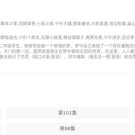
浩,藤本义孝,冈崎幸男,小高义规,千叶大辅,德本善信,大和直道,浅见松雄,畠
,小野坂昌也,小杉十郎太,石塚小夜里,根谷美智子,斋贺光希,千叶进步,远近孝
中学二年级学生，他常常会做一个奇怪的梦，梦中自己来到了一个存在着精
，大门的那一边，竟然就是银太在梦中曾经见到的世界。在这里，人人都在
银太结识了杰克（阪口大助 配音）、阿尔维斯（保志总一朗 配音）和白
第101集
第98集