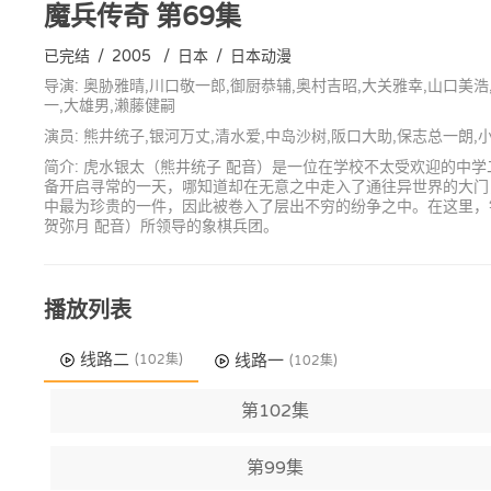
魔兵传奇
第69集
已完结
/
2005
/
日本
/
日本动漫
导演: 奥胁雅晴,川口敬一郎,御厨恭辅,奥村吉昭,大关雅幸,山口美
一,大雄男,濑藤健嗣
演员: 熊井统子,银河万丈,清水爱,中岛沙树,阪口大助,保志总一朗
简介: 虎水银太（熊井统子 配音）是一位在学校不太受欢迎的
备开启寻常的一天，哪知道却在无意之中走入了通往异世界的大门
中最为珍贵的一件，因此被卷入了层出不穷的纷争之中。在这里，
贺弥月 配音）所领导的象棋兵团。
播放列表
线路二
线路一
(102集)
(102集)
第102集
第99集