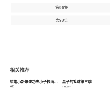
第96集
第93集
相关推荐
蜡笔小新爆盛功夫小子拉面之乱
黑子的篮球第三季
HD
已完结