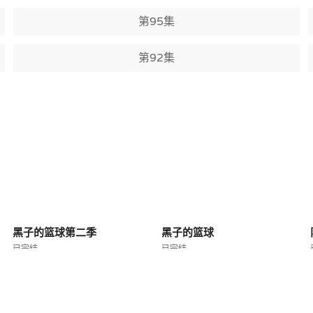
第95集
第92集
黑子的篮球第二季
黑子的篮球
已完结
已完结
© 2026
哈密瓜动漫
All rights reserved.
隐私政策