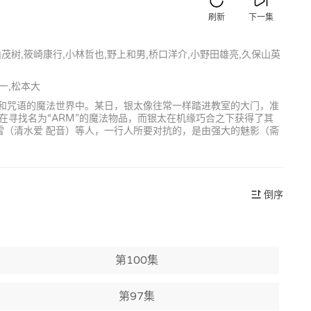
刷新
下一集
山茂树,筱崎康行,小林哲也,野上和男,桥口洋介,小野田雄亮,久保山英
一,松本大
灵和咒语的魔法世界中。某日，银太像往常一样踏进教室的大门，准
寻找名为“ARM”的魔法物品，而银太在机缘巧合之下获得了其
雪（清水爱 配音）等人，一行人所要对抗的，是由强大的魅影（斋
倒序
第100集
第97集