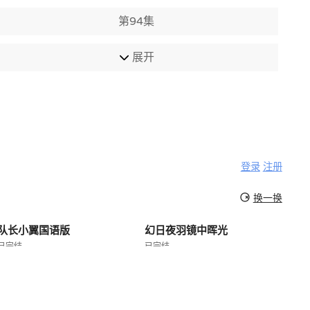
第94集
展开
登录
注册
换一换
队长小翼国语版
幻日夜羽镜中晖光
已完结
已完结