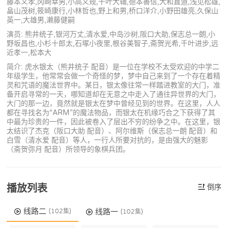
藤本义孝,冈崎幸男,小高义规,千叶大辅,德本善信,大和直道,浅见松雄,
畠山茂树,筱崎康行,小林哲也,野上和男,桥口洋介,小野田雄亮,久保山
英一,大雄男,濑藤健嗣
演员: 熊井统子,银河万丈,清水爱,中岛沙树,阪口大助,保志总一朗,小
野坂昌也,小杉十郎太,石塚小夜里,根谷美智子,斋贺光希,千叶进步,远
近孝一,松本大
简介: 虎水银太（熊井统子 配音）是一位在学校不太受欢迎的中学二
年级学生，他常常会做一个奇怪的梦，梦中自己来到了一个存在着精
灵和咒语的魔法世界中。某日，银太像往常一样踏进教室的大门，准
备开启寻常的一天，哪知道却在无意之中走入了通往异世界的大门，
大门的那一边，竟然就是银太在梦中曾经见到的世界。在这里，人人
都在寻找名为“ARM”的魔法物品，而银太在机缘巧合之下获得了其
中最为珍贵的一件，因此被卷入了层出不穷的纷争之中。在这里，银
太结识了杰克（阪口大助 配音）、阿尔维斯（保志总一朗 配音）和
白雪（清水爱 配音）等人，一行人所要对抗的，是由强大的魅影
（斋贺弥月 配音）所领导的象棋兵团。
播放列表
倒序
线路二
线路一
(102集)
(102集)