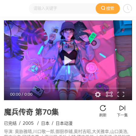
搜索
大家在看
日本动漫
国产动漫
欧美动漫
动漫电影
00:00
/
0:00
魔兵传奇
第70集
刷新
下一集
已完结
/
2005
/
日本
/
日本动漫
导演: 奥胁雅晴,川口敬一郎,御厨恭辅,奥村吉昭,大关雅幸,山口美浩,