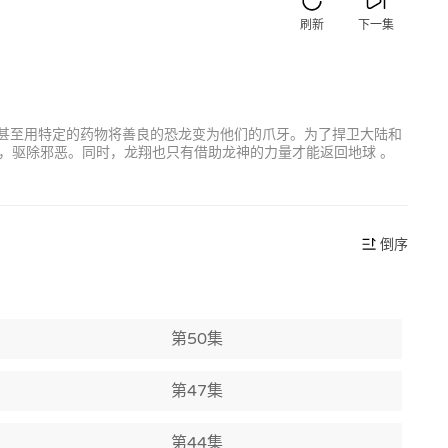
刷新
下一集
合甚至用特定的药物将善良的恐龙变为他们的爪牙。为了捍卫大陆和
，驱除邪恶。同时，龙翔也只有借助龙神的力量才能返回地球 。
倒序
第50集
第47集
第44集