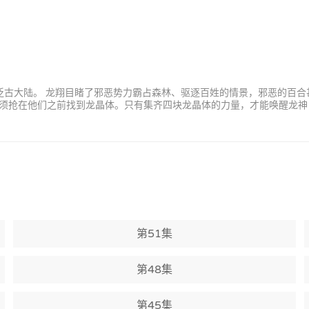
到泛古大陆。 龙翔目睹了邪恶势力霸占森林、驱逐百姓的情景，邪恶的百
须抢在他们之前找到龙晶体。只有集齐四块龙晶体的力量，才能唤醒龙神
第51集
第48集
第45集