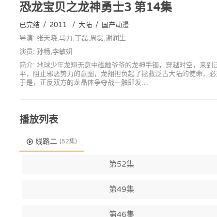
恐龙宝贝之龙神勇士3
第14集
已完结
/
2011
/
大陆
/
国产动漫
导演: 张天晓,马力,丁磊,周磊,谢润生
演员: 孙畅,李敏妍
简介: 地球少年龙翔无意中碰触爷爷的龙神手镯，穿越时空，来
平，阻止邪恶势力的意图，龙翔担负起了拯救泛古大陆的使命，必
于是，正反双方的龙晶体争夺战一触即发…
播放列表
线路二
(52集)
第52集
第49集
第46集