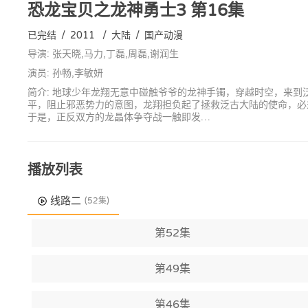
恐龙宝贝之龙神勇士3
第16集
已完结
/
2011
/
大陆
/
国产动漫
导演: 张天晓,马力,丁磊,周磊,谢润生
演员: 孙畅,李敏妍
简介: 地球少年龙翔无意中碰触爷爷的龙神手镯，穿越时空，来
平，阻止邪恶势力的意图，龙翔担负起了拯救泛古大陆的使命，必
于是，正反双方的龙晶体争夺战一触即发…
播放列表
线路二
(52集)
第52集
第49集
第46集