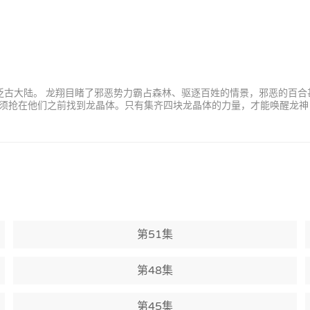
到泛古大陆。 龙翔目睹了邪恶势力霸占森林、驱逐百姓的情景，邪恶的百
须抢在他们之前找到龙晶体。只有集齐四块龙晶体的力量，才能唤醒龙神
第51集
第48集
第45集