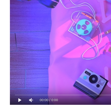
00:00
/
0:00