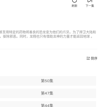
刷新
下一集
合甚至用特定的药物将善良的恐龙变为他们的爪牙。为了捍卫大陆和
，驱除邪恶。同时，龙翔也只有借助龙神的力量才能返回地球 。
倒序
第50集
第47集
第44集