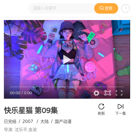
搜索
大家在看
日本动漫
国产动漫
欧美动漫
动漫电影
00:00
/
0:00
快乐星猫
第09集
刷新
下一集
已完结
/
2007
/
大陆
/
国产动漫
导演: 沈乐平,金波