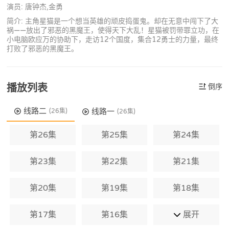
演员: 唐钟杰,金勇
简介: 主角星猫是一个想当英雄的顽皮捣蛋鬼。却在无意中闯下了大
祸——放出了邪恶的黑魔王，使得天下大乱！星猫被罚带罪立功，在
小电脑欧应万的协助下，走访12个国度，集合12勇士的力量，最终
打败了邪恶的黑魔王。
播放列表
倒序
线路二
线路一
(26集)
(26集)
第26集
第25集
第24集
第23集
第22集
第21集
第20集
第19集
第18集
第17集
第16集
展开