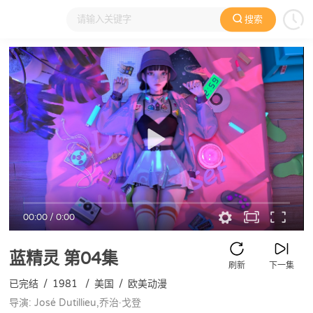
搜索
大家在看
日本动漫
国产动漫
欧美动漫
动漫电影
00:00
/
0:00
蓝精灵
第04集
刷新
下一集
已完结
/
1981
/
美国
/
欧美动漫
导演: José Dutillieu,乔治·戈登