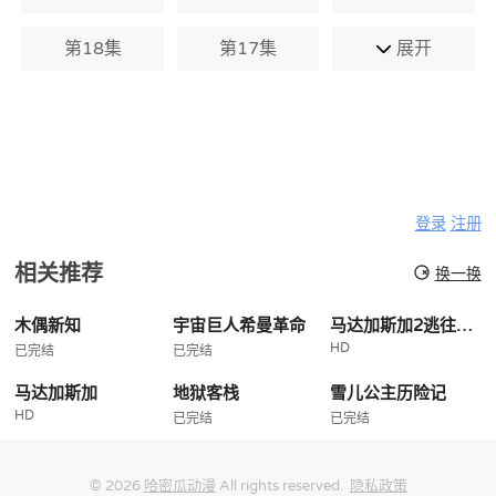
第18集
第17集
展开
登录
注册
相关推荐
换一换
木偶新知
宇宙巨人希曼革命
马达加斯加2逃往非洲
HD
已完结
已完结
马达加斯加
地狱客栈
雪儿公主历险记
HD
已完结
已完结
© 2026
哈密瓜动漫
All rights reserved.
隐私政策