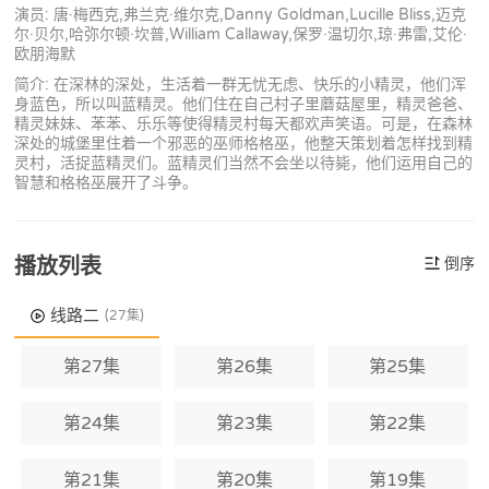
演员: 唐·梅西克,弗兰克·维尔克,Danny Goldman,Lucille Bliss,迈克
尔·贝尔,哈弥尔顿·坎普,William Callaway,保罗·温切尔,琼·弗雷,艾伦·
欧朋海默
简介: 在深林的深处，生活着一群无忧无虑、快乐的小精灵，他们浑
身蓝色，所以叫蓝精灵。他们住在自己村子里蘑菇屋里，精灵爸爸、
精灵妹妹、苯苯、乐乐等使得精灵村每天都欢声笑语。可是，在森林
深处的城堡里住着一个邪恶的巫师格格巫，他整天策划着怎样找到精
灵村，活捉蓝精灵们。蓝精灵们当然不会坐以待毙，他们运用自己的
智慧和格格巫展开了斗争。
播放列表
倒序
线路二
(27集)
第27集
第26集
第25集
第24集
第23集
第22集
第21集
第20集
第19集