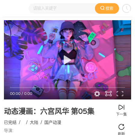
搜索
大家在看
日本动漫
国产动漫
欧美动漫
动漫电影
00:00
/
0:00
动态漫画：六宫风华
第05集
下一集
已完结
/
/
大陆
/
国产动漫
导演:
刷新