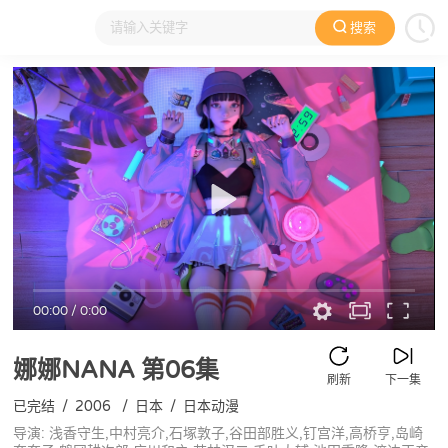
搜索
大家在看
日本动漫
国产动漫
欧美动漫
动漫电影
00:00
/
0:00
娜娜NANA
第06集
刷新
下一集
已完结
/
2006
/
日本
/
日本动漫
导演: 浅香守生,中村亮介,石塚敦子,谷田部胜义,钉宫洋,高桥亨,岛崎