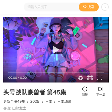
搜索
大家在看
日本动漫
国产动漫
欧美动漫
动漫电影
00:00
/
0:00
头号战队豪兽者
第45集
刷新
下一集
更新至第49集
/
2025
/
日本
/
日本动漫
导演: 田崎龙太