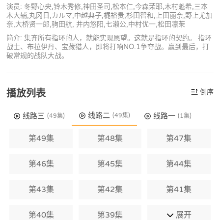
演员: 冬野心央,铃木秀修,神田圣司,松本仁,今森茉耶,木村魁希,三本
木大辅,丸冈日,カルマ,中越典子,梶裕贵,杉田智和,上田丽奈,野上尤加
奈,大桥贤一郎,驹田航, 井内悠阳,七濑公,中村优一,松田凛茉
简介: 集齐所有指环的人，就能实现愿望。这就是指环的契约。 指环
战士、布拉伊丹、宝藏猎人，即将打响NO.1争夺战。赢到最后，打
破常规的战队大战。
播放列表
倒序
线路二
线路三
线路一
(49集)
(49集)
(1集)
第49集
第48集
第47集
第46集
第45集
第44集
第43集
第42集
第41集
第40集
第39集
展开