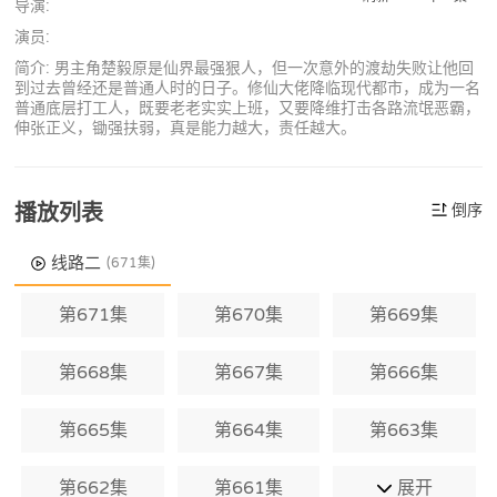
导演:
演员:
简介: 男主角楚毅原是仙界最强狠人，但一次意外的渡劫失败让他回
到过去曾经还是普通人时的日子。修仙大佬降临现代都市，成为一名
普通底层打工人，既要老老实实上班，又要降维打击各路流氓恶霸，
伸张正义，锄强扶弱，真是能力越大，责任越大。
播放列表
倒序
线路二
(671集)
第671集
第670集
第669集
第668集
第667集
第666集
第665集
第664集
第663集
第662集
第661集
展开