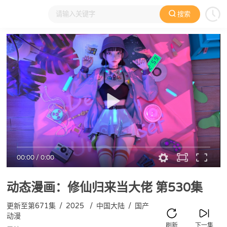
搜索
大家在看
日本动漫
国产动漫
欧美动漫
动漫电影
00:00
/
0:00
动态漫画：修仙归来当大佬
第530集
更新至第671集
/
2025
/
中国大陆
/
国产
动漫
刷新
下一集