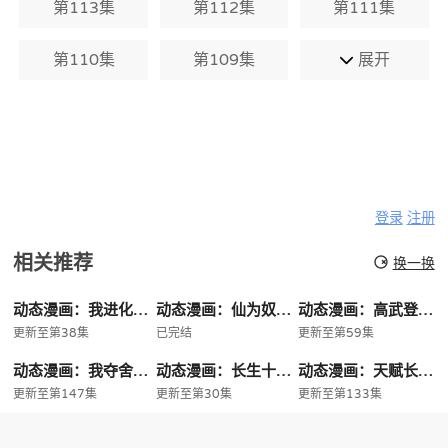
第113集
第112集
第111集
第110集
第109集
展开
登录
注册
相关推荐
换一换
动态漫画：我进化恶魔
动态漫画：仙为奴神为仆大帝看门狗
动态漫画：高武登陆未来一万年
更新至第38集
已完结
更新至第59集
动态漫画：我夺舍了系统玩家
动态漫画：长生十万年我一掌终结神魔
动态漫画：天赋长生我出卖寿命成神
更新至第147集
更新至第30集
更新至第133集