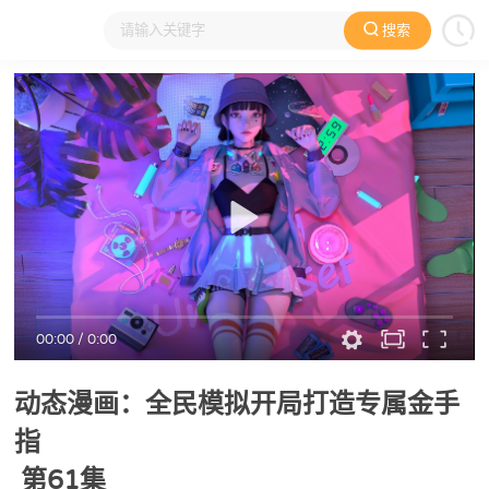
搜索
大家在看
日本动漫
国产动漫
欧美动漫
动漫电影
00:00
/
0:00
动态漫画：全民模拟开局打造专属金手
指
第61集