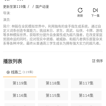
更新至第119集
/
/
国产动漫
导演:
刷新
下一集
演员:
简介: 林毅在全民模拟世界中，利用独有的金手指生成系统，通过自
定义词条创造专属能力，挑战末日、求生、高武、仙侠、卡牌、游戏
等多种模拟世界，获取积分提升自身属性成为超凡强者，在改变家庭
贫困命运的同时，应对现实中退婚、被威胁、和超凡者俱乐部复杂关
系等各种冲突，最终从普通高三学生成长为拥有强大实力的超凡者。
播放列表
倒序
线路二
(119集)
第119集
第118集
第117集
第116集
第115集
第114集