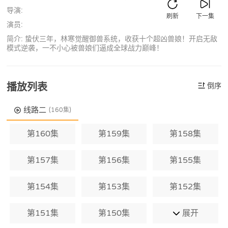
导演:
刷新
下一集
演员:
简介: 蛰伏三年，林寒觉醒御兽系统，收获十个超凶兽娘！开启无敌
模式逆袭，一不小心被兽娘们逼成全球战力巅峰！
播放列表
倒序
线路二
(160集)
第160集
第159集
第158集
第157集
第156集
第155集
第154集
第153集
第152集
第151集
第150集
展开