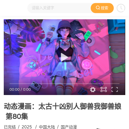
搜索
大家在看
日本动漫
国产动漫
欧美动漫
动漫电影
00:00
/
0:00
动态漫画：太古十凶别人御兽我御兽娘
第80集
已完结
/
2025
/
中国大陆
/
国产动漫