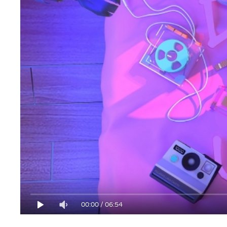
00:00
/
06:54