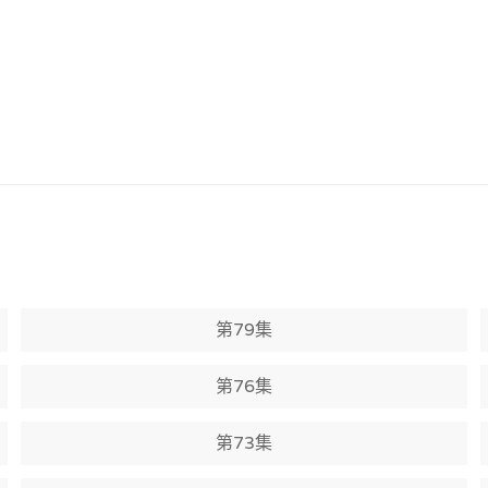
第79集
第76集
第73集