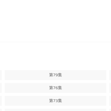
第79集
第76集
第73集