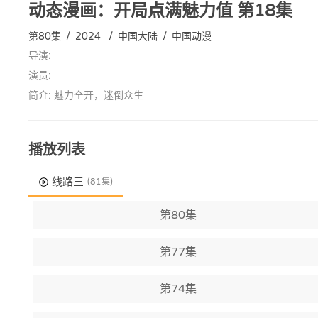
动态漫画：开局点满魅力值
第18集
第80集
/
2024
/
中国大陆
/
中国动漫
导演:
演员:
简介: 魅力全开，迷倒众生
播放列表
线路三
(81集)
第80集
第77集
第74集