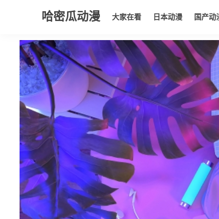
哈密瓜动漫
大家在看
日本动漫
国产动
大家在看
日本动漫
国产动漫
欧美动漫
动漫