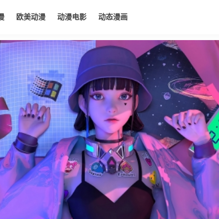
漫
欧美动漫
动漫电影
动态漫画
电影
动态漫画