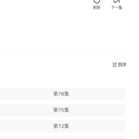
刷新
下一集
倒序
第78集
第75集
第72集