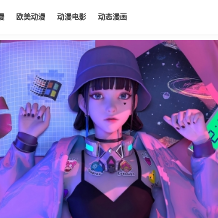
漫
欧美动漫
动漫电影
动态漫画
电影
动态漫画