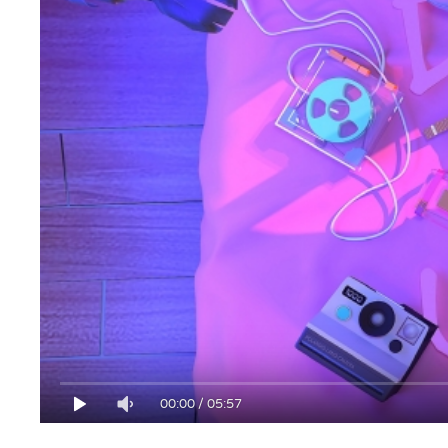
00:00
/
05:57