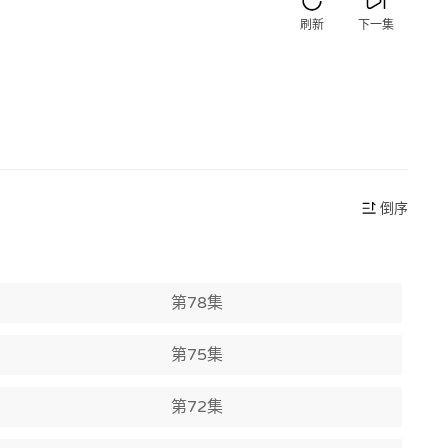
刷新
下一集
倒序
第78集
第75集
第72集