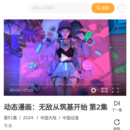
搜索
大家在看
日本动漫
国产动漫
欧美动漫
动漫电影
00:00
/
07:25
动态漫画：无敌从筑基开始
第2集
下一集
第51集
/
2024
/
中国大陆
/
中国动漫
导演:
刷新