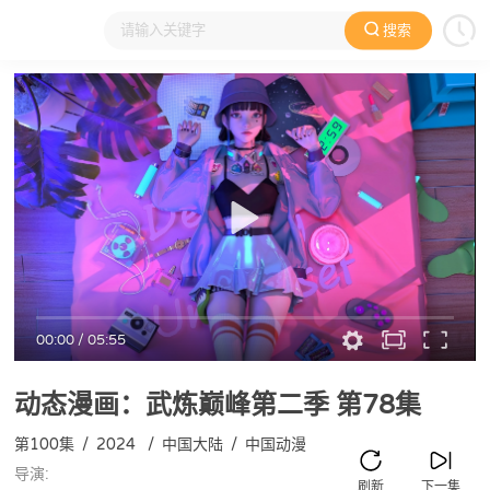
搜索
大家在看
日本动漫
国产动漫
欧美动漫
动漫电影
00:00
/
05:55
动态漫画：武炼巅峰第二季
第78集
第100集
/
2024
/
中国大陆
/
中国动漫
导演:
刷新
下一集