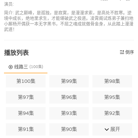
演员:
简介: 武之巅峰，是孤独，是寂寞，是漫漫求索，是高处不胜寒。逆
境中成长，绝地里求生，才能堪破武之极道。凌霄阁试炼弟子兼扫地
小厮杨开偶获一本无字黑书，不屈之魂成就傲骨金身，从此踏上漫漫
武道！
播放列表
倒序
线路三
(100集)
第100集
第99集
第98集
第97集
第96集
第95集
第94集
第93集
第92集
第91集
第90集
展开