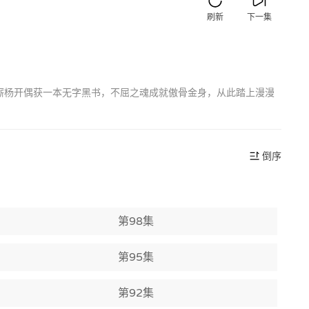
刷新
下一集
厮杨开偶获一本无字黑书，不屈之魂成就傲骨金身，从此踏上漫漫
倒序
第98集
第95集
第92集