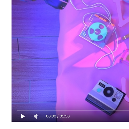
00:00
/
05:50