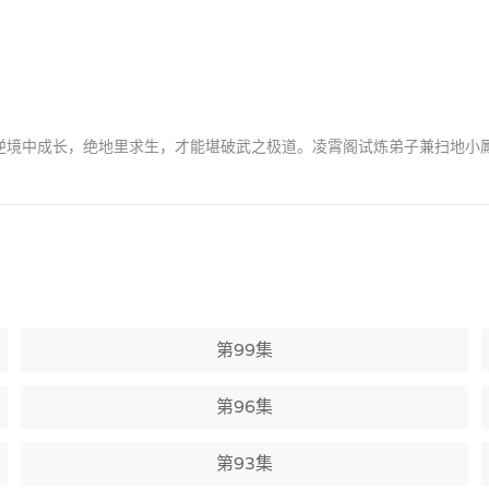
。逆境中成长，绝地里求生，才能堪破武之极道。凌霄阁试炼弟子兼扫地小
第99集
第96集
第93集