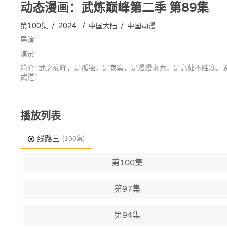
动态漫画：武炼巅峰第二季
第89集
第100集
/
2024
/
中国大陆
/
中国动漫
导演:
演员:
简介: 武之巅峰，是孤独，是寂寞，是漫漫求索，是高处不胜寒
武道！
播放列表
线路三
(100集)
第100集
第97集
第94集