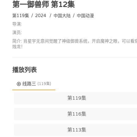
第一御兽师
第12集
第119集
/
2024
/
中国大陆
/
中国动漫
导演:
演员:
简介: 肖星宇无意间觉醒了神级御兽系统，开启魔神之眼，可以看
烛龙！
播放列表
线路三
(119集)
第119集
第116集
第113集