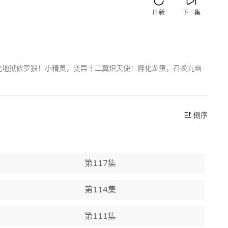
刷新
下一集
进化地狱修罗狼！小精灵，变异十二翼炽天使！孵化龙蛋，召唤九幽
倒序
第117集
第114集
第111集