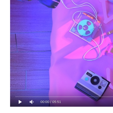
00:00
/
05:51