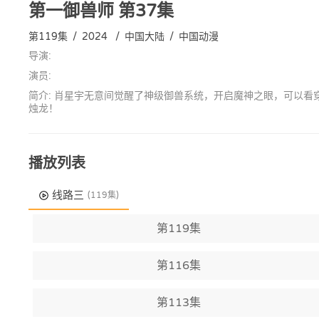
第一御兽师
第37集
第119集
/
2024
/
中国大陆
/
中国动漫
导演:
演员:
简介: 肖星宇无意间觉醒了神级御兽系统，开启魔神之眼，可以看
烛龙！
播放列表
线路三
(119集)
第119集
第116集
第113集