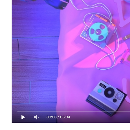
00:00
/
06:04