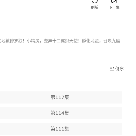
刷新
下一集
进化地狱修罗狼！小精灵，变异十二翼炽天使！孵化龙蛋，召唤九幽
倒序
第117集
第114集
第111集