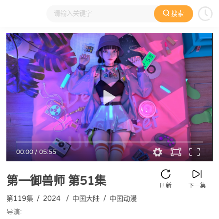
搜索
大家在看
日本动漫
国产动漫
欧美动漫
动漫电影
00:00
/
05:55
第一御兽师
第51集
刷新
下一集
第119集
/
2024
/
中国大陆
/
中国动漫
导演: