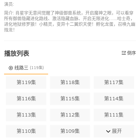
演员:
简介: 肖星宇无意间觉醒了神级御兽系统，开启魔神之眼，可以看穿
所有御兽隐藏进化路线、激活隐藏血脉、开启无限进化…...哈士奇，
进化地狱修罗狼！小精灵，变异十二翼炽天使！孵化龙蛋，召唤九幽
烛龙！
播放列表
倒序
线路三
(119集)
第119集
第118集
第117集
第116集
第115集
第114集
第113集
第112集
第111集
第110集
第109集
展开