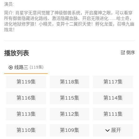
演员:
简介: 肖星宇无意间觉醒了神级御兽系统，开启魔神之眼，可以看穿
所有御兽隐藏进化路线、激活隐藏血脉、开启无限进化…...哈士奇，
进化地狱修罗狼！小精灵，变异十二翼炽天使！孵化龙蛋，召唤九幽
烛龙！
播放列表
倒序
线路三
(119集)
第119集
第118集
第117集
第116集
第115集
第114集
第113集
第112集
第111集
第110集
第109集
展开