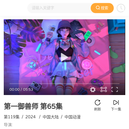
搜索
大家在看
日本动漫
国产动漫
欧美动漫
动漫电影
00:00
/
05:53
第一御兽师
第65集
刷新
下一集
第119集
/
2024
/
中国大陆
/
中国动漫
导演: