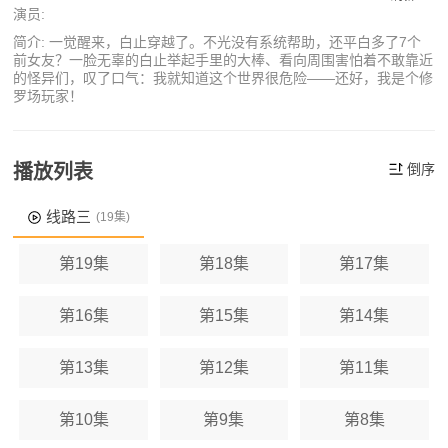
演员:
简介: 一觉醒来，白止穿越了。不光没有系统帮助，还平白多了7个
前女友？一脸无辜的白止举起手里的大棒、看向周围害怕着不敢靠近
的怪异们，叹了口气：我就知道这个世界很危险——还好，我是个修
罗场玩家！
播放列表
倒序
线路三
(19集)
第19集
第18集
第17集
第16集
第15集
第14集
第13集
第12集
第11集
第10集
第9集
第8集