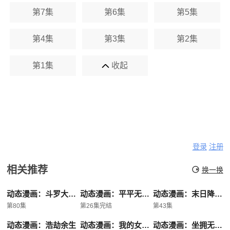
第7集
第6集
第5集
第4集
第3集
第2集
第1集
收起
登录
注册
相关推荐
换一换
动态漫画：斗罗大陆5重生唐三
动态漫画：平平无奇大师兄
动态漫画：末日降临我靠游戏拯救世界
第80集
第26集完结
第43集
动态漫画：浩劫余生
动态漫画：我的女帝徒弟要黑化
动态漫画：坐拥无限物资我选择黑化