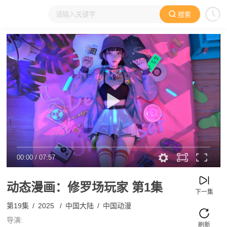
搜索
大家在看
日本动漫
国产动漫
欧美动漫
动漫电影
00:00
/
07:57
动态漫画：修罗场玩家
第1集
下一集
第19集
/
2025
/
中国大陆
/
中国动漫
导演:
刷新