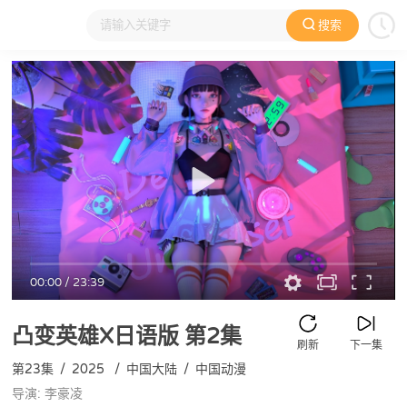
搜索
大家在看
日本动漫
国产动漫
欧美动漫
动漫电影
00:00
/
23:39
凸变英雄X日语版
第2集
刷新
下一集
第23集
/
2025
/
中国大陆
/
中国动漫
导演: 李豪凌