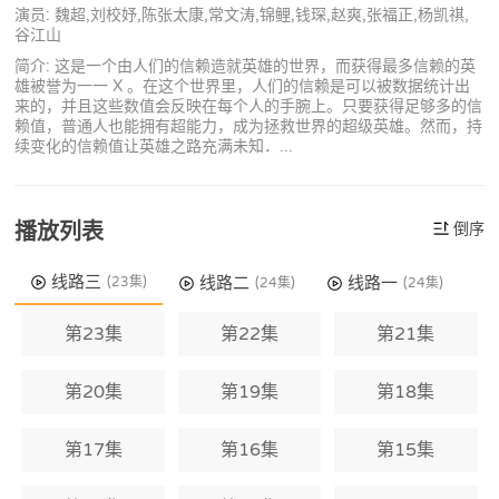
演员: 魏超,刘校妤,陈张太康,常文涛,锦鲤,钱琛,赵爽,张福正,杨凯祺,
谷江山
简介: 这是一个由人们的信赖造就英雄的世界，而获得最多信赖的英
雄被誉为一一 X 。在这个世界里，人们的信赖是可以被数据统计出
来的，并且这些数值会反映在每个人的手腕上。只要获得足够多的信
赖值，普通人也能拥有超能力，成为拯救世界的超级英雄。然而，持
续变化的信赖值让英雄之路充满未知．...
播放列表
倒序
线路三
线路二
线路一
(23集)
(24集)
(24集)
第23集
第22集
第21集
第20集
第19集
第18集
第17集
第16集
第15集