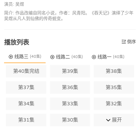
演员: 吴煜
简介: 作品改编自同名小说，作者：风青阳。《吞天记》演绎了少年
吴煜从凡人到仙佛的传奇蜕变。
播放列表
倒序
线路三
线路二
线路一
(40集)
(40集)
(40集)
第40集完结
第39集
第38集
第37集
第36集
第35集
第34集
第33集
第32集
第31集
第30集
展开