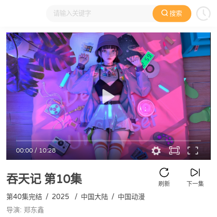
搜索
大家在看
日本动漫
国产动漫
欧美动漫
动漫电影
00:00
/
10:28
吞天记
第10集
刷新
下一集
第40集完结
/
2025
/
中国大陆
/
中国动漫
导演: 郑东鑫