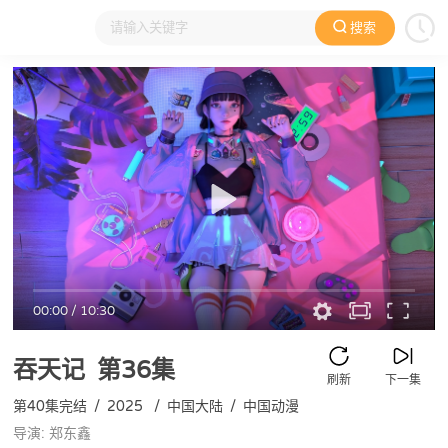
搜索
大家在看
日本动漫
国产动漫
欧美动漫
动漫电影
00:00
/
10:30
吞天记
第36集
刷新
下一集
第40集完结
/
2025
/
中国大陆
/
中国动漫
导演: 郑东鑫