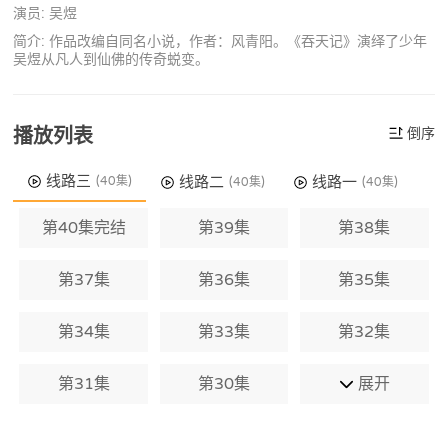
演员: 吴煜
简介: 作品改编自同名小说，作者：风青阳。《吞天记》演绎了少年
吴煜从凡人到仙佛的传奇蜕变。
播放列表
倒序
线路三
线路二
线路一
(40集)
(40集)
(40集)
第40集完结
第39集
第38集
第37集
第36集
第35集
第34集
第33集
第32集
第31集
第30集
展开