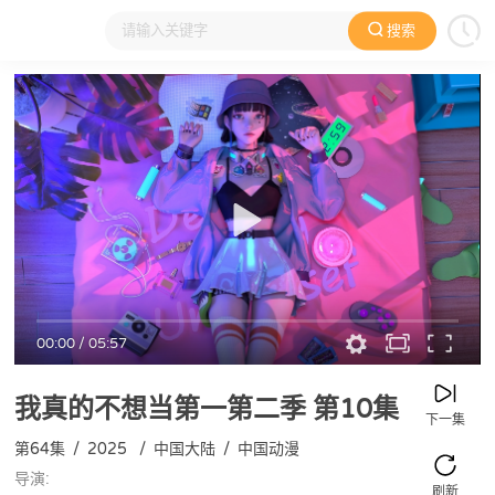
搜索
大家在看
日本动漫
国产动漫
欧美动漫
动漫电影
00:00
/
05:57
我真的不想当第一第二季
第10集
下一集
第64集
/
2025
/
中国大陆
/
中国动漫
导演:
刷新